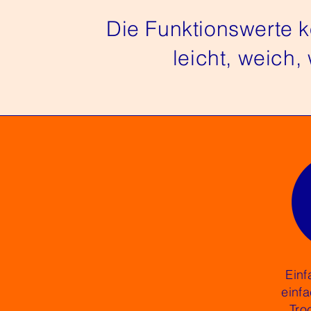
Die Funktionswerte
leicht, weich
Einf
einf
Tro