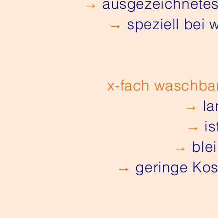
→
ausgezeichnetes
→
speziell bei
x-fach waschbar
→
la
→
is
→
blei
→
geringe Kost