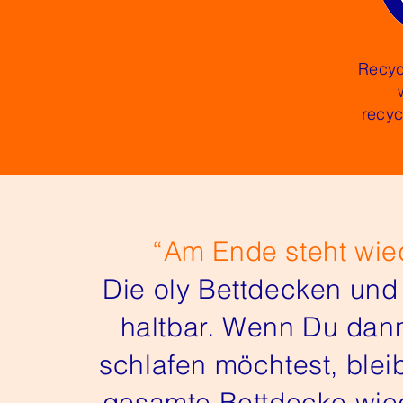
Recyc
recyc
“Am Ende steht wie
Die oly Bettdecken und
haltbar. Wenn Du dann
schlafen möchtest, bleib
gesamte Bettdecke wiede