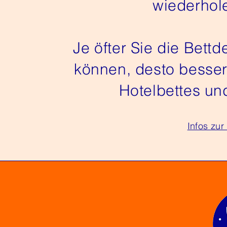
wiederhol
Je öfter Sie die Bet
können, desto besser 
Hotelbettes und
Infos zu