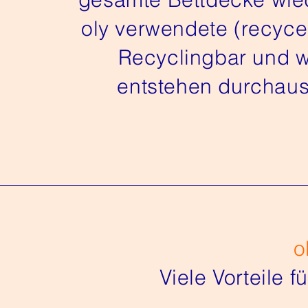
oly verwendete (recycel
Recyclingbar und 
entstehen durchaus
o
Viele Vorteile 