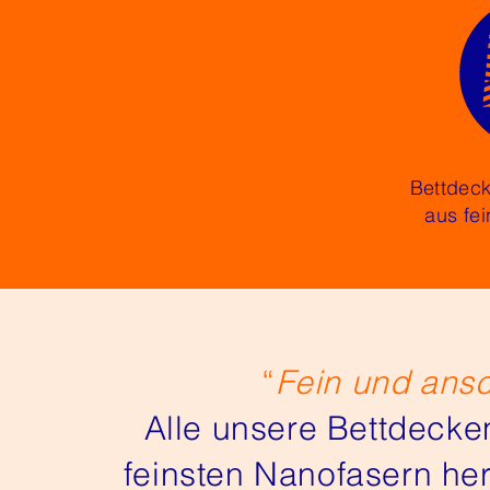
Bettdec
aus fe
“
Fein und ans
Alle unsere Bettdecke
feinsten Nanofasern her