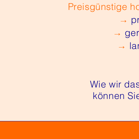
Preisgünstige h
→
pr
→
ger
→
la
Wie wir da
können Sie