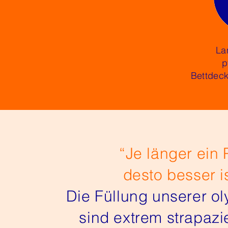
La
p
Bettdec
“Je länger ein 
desto besser i
Die Füllung unserer o
sind extrem strapazi